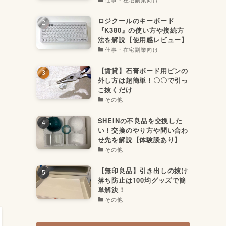
ロジクールのキーボード
『K380』の使い方や接続方
法を解説【使用感レビュー】
仕事・在宅副業向け
【賃貸】石膏ボード用ピンの
外し方は超簡単！〇〇で引っ
こ抜くだけ
その他
SHEINの不良品を交換した
い！交換のやり方や問い合わ
せ先を解説【体験談あり】
その他
【無印良品】引き出しの抜け
落ち防止は100均グッズで簡
単解決！
その他