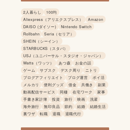
2人暮らし
100均
Aliexpress（アリエクスプレス）
Amazon
DAISO (ダイソー)
Nintendo Switch
Rollbahn
Seria（セリア）
SHEIN（シーイン）
STARBUCKS（スタバ）
USJ（ユニバーサル・スタジオ・ジャパン）
Watts（ワッツ）
あつ森
お金の話
ゲーム
サブスク
デスク周り
ニトリ
ブログアフィリエイト
ブログ運営
ポイ活
メルカリ
便利グッズ
借金
共働き
副業
動画配信サービス
同棲
在宅ワーク
家事
手書き家計簿
投資
旅行
映画
洗濯
海外旅行
無印良品
節約
結婚
結婚生活
裏ワザ
転職
退職
退職代行