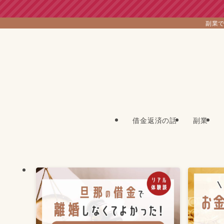
副業で
借金返済の話
副業