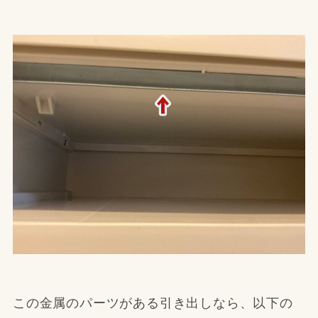
この金属のパーツがある引き出しなら、以下の