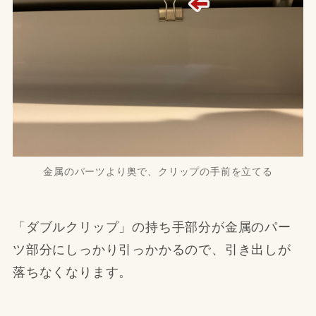
金属のパーツより奥で、クリップの手前を立てる
「ダブルクリップ」の持ち手部分が金属のパー
ツ部分にしっかり引っかかるので、引き出しが
落ちなくなります。