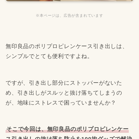
※本ページは、広告が含まれています
無印良品のポリプロピレンケース引き出しは、
シンプルでとても便利ですよね。
ですが、引き出し部分にストッパーがないた
め、引き出しがスルッと抜け落ちてしまうの
が、地味にストレスで困っていませんか？
そこで今回は、無印良品のポリプロピレンケー