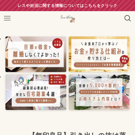
レスや妊活に関する情報についてはこちらをクリック