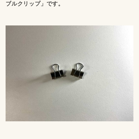
ブルクリップ」です。