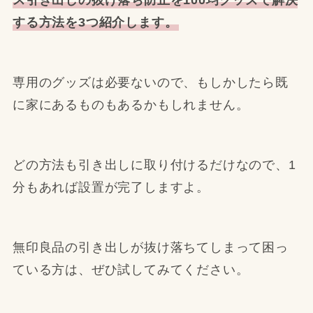
ス引き出しの抜け落ち防止を100均グッズで解決
する方法を3つ紹介します。
専用のグッズは必要ないので、もしかしたら既
に家にあるものもあるかもしれません。
どの方法も引き出しに取り付けるだけなので、1
分もあれば設置が完了しますよ。
無印良品の引き出しが抜け落ちてしまって困っ
ている方は、ぜひ試してみてください。