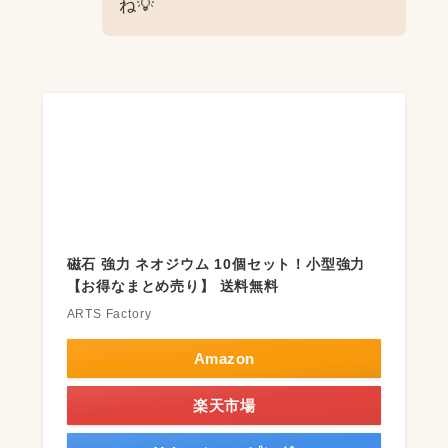
ね💡
磁石 強力 ネオジウム 10個セット！小型強力
【お得なまとめ売り】 送料無料
ARTS Factory
Amazon
楽天市場