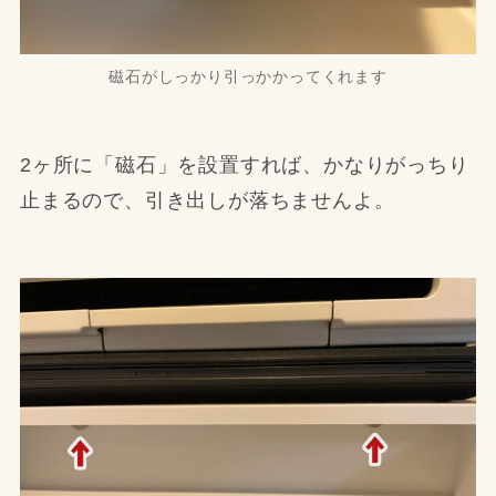
磁石がしっかり引っかかってくれます
2ヶ所に「磁石」を設置すれば、かなりがっちり
止まるので、引き出しが落ちませんよ。