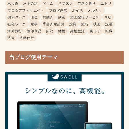
あつ森
お金の話
ゲーム
サブスク
デスク周り
ニトリ
ブログアフィリエイト
ブログ運営
ポイ活
メルカリ
便利グッズ
借金
共働き
副業
動画配信サービス
同棲
在宅ワーク
家事
手書き家計簿
投資
旅行
映画
洗濯
海外旅行
無印良品
節約
結婚
結婚生活
裏ワザ
転職
退職
退職代行
当ブログ使用テーマ