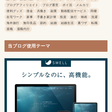
ブログアフィリエイト
ブログ運営
ポイ活
メルカリ
便利グッズ
借金
共働き
副業
動画配信サービス
同棲
在宅ワーク
家事
手書き家計簿
投資
旅行
映画
洗濯
海外旅行
無印良品
節約
結婚
結婚生活
裏ワザ
転職
退職
退職代行
当ブログ使用テーマ