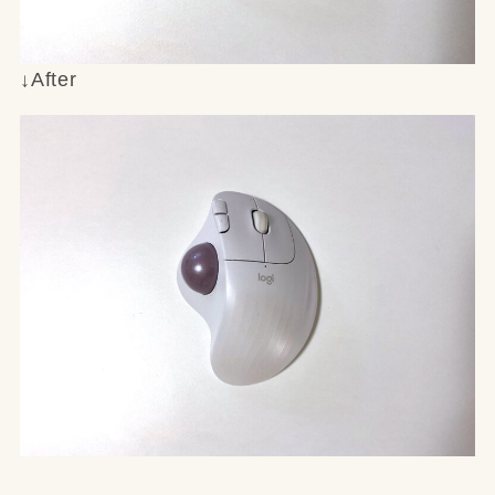
↓After