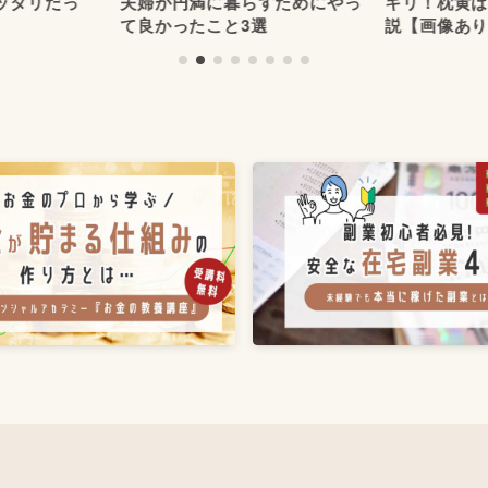
ッタリだっ
夫婦が円満に暮らすためにやっ
キリ！枕黄
て良かったこと3選
説【画像あ