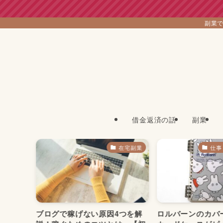
副業で
借金返済の話
副業
き家計簿
在宅副業
仕事
し可能に
ブログで稼げない原因4つを解
ロルバーンのカバー