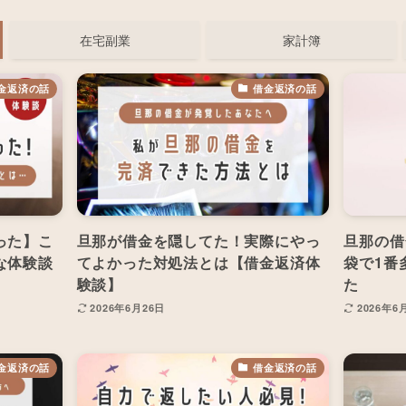
在宅副業
家計簿
金返済の話
借金返済の話
った】こ
旦那が借金を隠してた！実際にやっ
旦那の借
な体験談
てよかった対処法とは【借金返済体
袋で1番
験談】
た
2026年6月26日
2026年6
金返済の話
借金返済の話