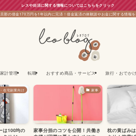
レスや妊活に関する情報についてはこちらをクリック
旦那の借金170万円を1年以内に完済！借金返済の体験談やお金に関する情報
家計管理
転職
おすすめ商品・サービス
旅行・おでか
・在宅副業向け
家事
は100均の
家事分担のコツを公開！共働き
枕の黄ばみ