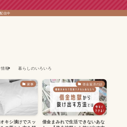
を配信中
け情報
暮らしのいろいろ
家事
借金返済の話
はオキシ漬けでスッ
借金まみれで生活できないあな
アース