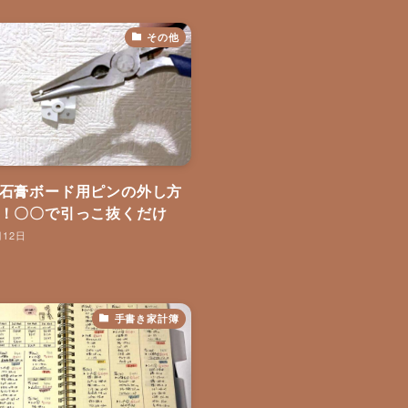
その他
石膏ボード用ピンの外し方
！〇〇で引っこ抜くだけ
月12日
手書き家計簿