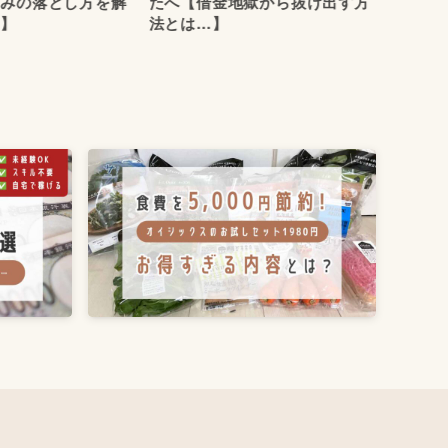
ばみの落とし方を解
たへ【借金地獄から抜け出す方
い！賃
り】
法とは…】
対処法