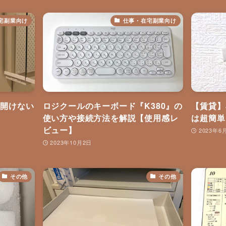
宅副業向け
仕事・在宅副業向け
穴開けない
ロジクールのキーボード『K380』の
【賃貸】
】
使い方や接続方法を解説【使用感レ
は超簡単
ビュー】
2023年6
2023年10月2日
その他
その他