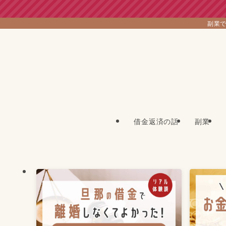
副業で
借金返済の話
副業