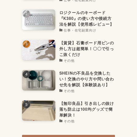
ロジクールのキーボード
『K380』の使い方や接続方
法を解説【使用感レビュー】
仕事・在宅副業向け
【賃貸】石膏ボード用ピンの
外し方は超簡単！〇〇で引っ
こ抜くだけ
その他
SHEINの不良品を交換した
い！交換のやり方や問い合わ
せ先を解説【体験談あり】
その他
【無印良品】引き出しの抜け
落ち防止は100均グッズで簡
単解決！
その他