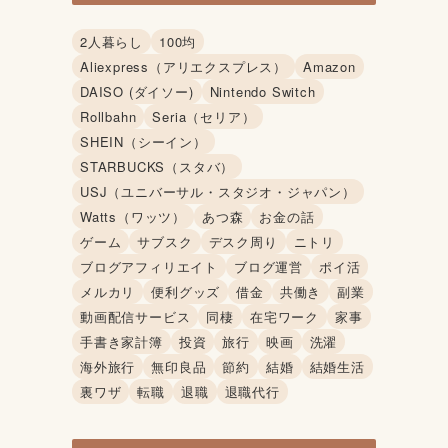
2人暮らし
100均
Aliexpress（アリエクスプレス）
Amazon
DAISO (ダイソー)
Nintendo Switch
Rollbahn
Seria（セリア）
SHEIN（シーイン）
STARBUCKS（スタバ）
USJ（ユニバーサル・スタジオ・ジャパン）
Watts（ワッツ）
あつ森
お金の話
ゲーム
サブスク
デスク周り
ニトリ
ブログアフィリエイト
ブログ運営
ポイ活
メルカリ
便利グッズ
借金
共働き
副業
動画配信サービス
同棲
在宅ワーク
家事
手書き家計簿
投資
旅行
映画
洗濯
海外旅行
無印良品
節約
結婚
結婚生活
裏ワザ
転職
退職
退職代行