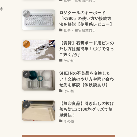
時
ロジクールのキーボード
ド
『K380』の使い方や接続方
法を解説【使用感レビュー】
仕事・在宅副業向け
【賃貸】石膏ボード用ピンの
外し方は超簡単！〇〇で引っ
こ抜くだけ
その他
SHEINの不良品を交換した
い！交換のやり方や問い合わ
せ先を解説【体験談あり】
その他
【無印良品】引き出しの抜け
落ち防止は100均グッズで簡
単解決！
その他