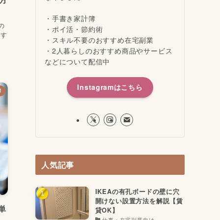
・手書き家計簿
の
・ポイ活・節約術
です
・スキル不要のおすすめ在宅副業
・2人暮らしのおすすめ商品やサービス
などについて配信中
Instagramはこちら
簿
人気記事
IKEAの有孔ボードの壁に穴
開けない設置方法を解説【賃
単
貸OK】
仕事・在宅副業向け