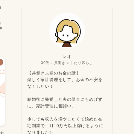
る
」
キ
レオ
30代 × 共働き × ふたり暮らし
活
【共働き夫婦のお金の話】
楽しく家計管理をして、お金の不安を
なくしたい！
結婚後に発覚した夫の借金にもめげず
に、家計管理に奮闘中。
少しでも収入を増やしたくて始めた在
宅副業で、月10万円以上稼げるように
なりました✨
方