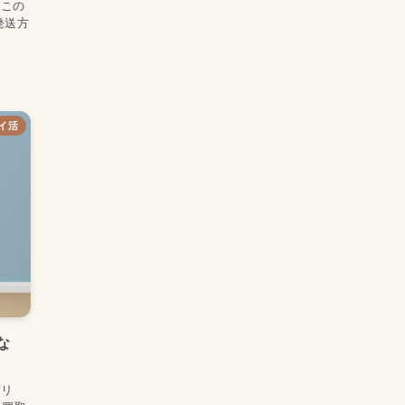
この
発送方
イ活
な
プリ