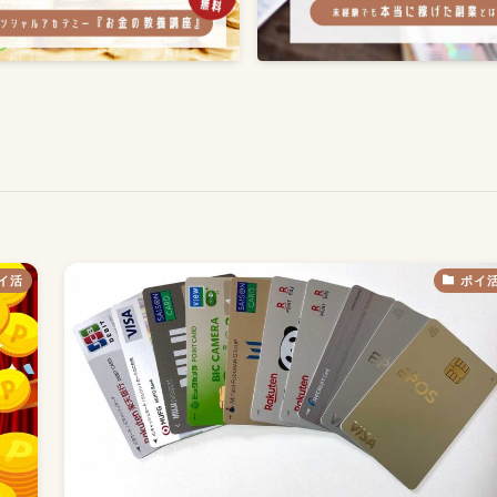
イ活
ポイ