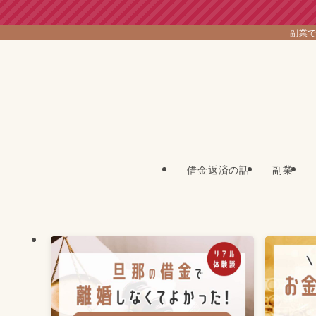
副業で
借金返済の話
副業