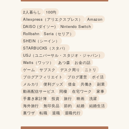
2人暮らし
100均
Aliexpress（アリエクスプレス）
Amazon
DAISO (ダイソー)
Nintendo Switch
Rollbahn
Seria（セリア）
SHEIN（シーイン）
STARBUCKS（スタバ）
USJ（ユニバーサル・スタジオ・ジャパン）
Watts（ワッツ）
あつ森
お金の話
ゲーム
サブスク
デスク周り
ニトリ
ブログアフィリエイト
ブログ運営
ポイ活
メルカリ
便利グッズ
借金
共働き
副業
動画配信サービス
同棲
在宅ワーク
家事
手書き家計簿
投資
旅行
映画
洗濯
海外旅行
無印良品
節約
結婚
結婚生活
裏ワザ
転職
退職
退職代行