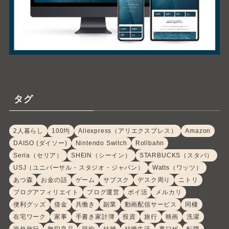
タグ
2人暮らし
100均
Aliexpress（アリエクスプレス）
Amazon
DAISO (ダイソー)
Nintendo Switch
Rollbahn
Seria（セリア）
SHEIN（シーイン）
STARBUCKS（スタバ）
USJ（ユニバーサル・スタジオ・ジャパン）
Watts（ワッツ）
あつ森
お金の話
ゲーム
サブスク
デスク周り
ニトリ
ブログアフィリエイト
ブログ運営
ポイ活
メルカリ
便利グッズ
借金
共働き
副業
動画配信サービス
同棲
在宅ワーク
家事
手書き家計簿
投資
旅行
映画
洗濯
海外旅行
無印良品
節約
結婚
結婚生活
裏ワザ
転職