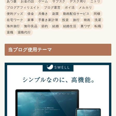
あつ森
お金の話
ゲーム
サブスク
デスク周り
ニトリ
ブログアフィリエイト
ブログ運営
ポイ活
メルカリ
便利グッズ
借金
共働き
副業
動画配信サービス
同棲
在宅ワーク
家事
手書き家計簿
投資
旅行
映画
洗濯
海外旅行
無印良品
節約
結婚
結婚生活
裏ワザ
転職
退職
退職代行
当ブログ使用テーマ