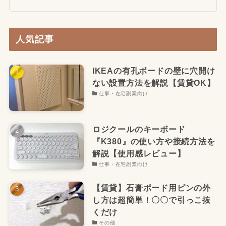
人気記事
IKEAの有孔ボードの壁に穴開け
ない設置方法を解説【賃貸OK】
仕事・在宅副業向け
ロジクールのキーボード
『K380』の使い方や接続方法を
解説【使用感レビュー】
仕事・在宅副業向け
【賃貸】石膏ボード用ピンの外
し方は超簡単！〇〇で引っこ抜
くだけ
その他