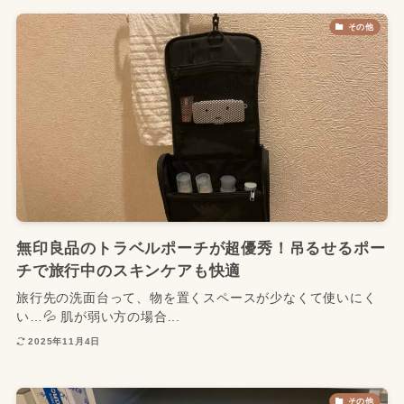
その他
無印良品のトラベルポーチが超優秀！吊るせるポー
チで旅行中のスキンケアも快適
旅行先の洗面台って、物を置くスペースが少なくて使いにく
い…💦 肌が弱い方の場合...
2025年11月4日
その他