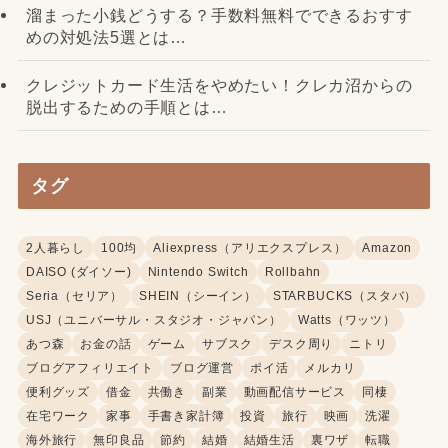
溜まった小銭どうする？手数料無料でできるおすす
めの対処法5選とは…
クレジットカード生活をやめたい！クレカ沼からの
脱出するための手順とは…
タグ
2人暮らし
100均
Aliexpress（アリエクスプレス）
Amazon
DAISO (ダイソー)
Nintendo Switch
Rollbahn
Seria（セリア）
SHEIN（シーイン）
STARBUCKS（スタバ）
USJ（ユニバーサル・スタジオ・ジャパン）
Watts（ワッツ）
あつ森
お金の話
ゲーム
サブスク
デスク周り
ニトリ
ブログアフィリエイト
ブログ運営
ポイ活
メルカリ
便利グッズ
借金
共働き
副業
動画配信サービス
同棲
在宅ワーク
家事
手書き家計簿
投資
旅行
映画
洗濯
海外旅行
無印良品
節約
結婚
結婚生活
裏ワザ
転職