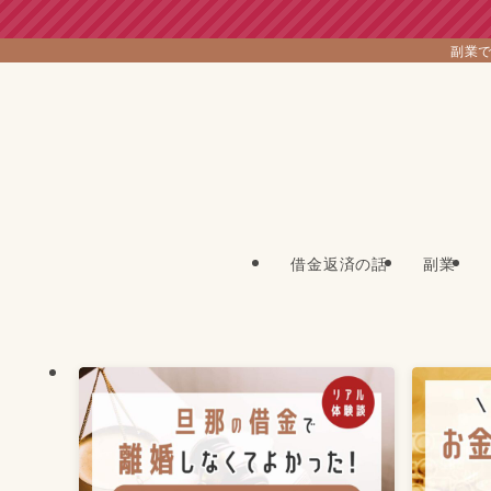
副業で
借金返済の話
副業