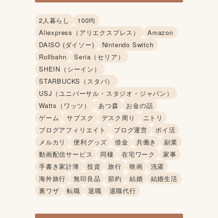
2人暮らし
100均
Aliexpress（アリエクスプレス）
Amazon
DAISO (ダイソー)
Nintendo Switch
Rollbahn
Seria（セリア）
SHEIN（シーイン）
STARBUCKS（スタバ）
USJ（ユニバーサル・スタジオ・ジャパン）
Watts（ワッツ）
あつ森
お金の話
ゲーム
サブスク
デスク周り
ニトリ
ブログアフィリエイト
ブログ運営
ポイ活
メルカリ
便利グッズ
借金
共働き
副業
動画配信サービス
同棲
在宅ワーク
家事
手書き家計簿
投資
旅行
映画
洗濯
海外旅行
無印良品
節約
結婚
結婚生活
裏ワザ
転職
退職
退職代行