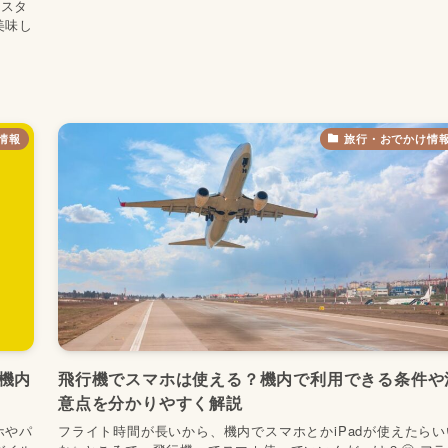
、スタ
美味し
情報
旅行・おでかけ情
機内
飛行機でスマホは使える？機内で利用できる条件や
意点を分かりやすく解説
ホやパ
フライト時間が長いから、機内でスマホとかiPadが使えたらい