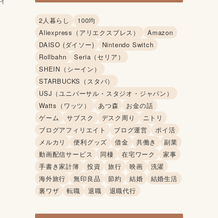
イ
2人暮らし
100均
Aliexpress（アリエクスプレス）
Amazon
DAISO (ダイソー)
Nintendo Switch
Rollbahn
Seria（セリア）
SHEIN（シーイン）
STARBUCKS（スタバ）
USJ（ユニバーサル・スタジオ・ジャパン）
Watts（ワッツ）
あつ森
お金の話
ゲーム
サブスク
デスク周り
ニトリ
ブログアフィリエイト
ブログ運営
ポイ活
メルカリ
便利グッズ
借金
共働き
副業
動画配信サービス
同棲
在宅ワーク
家事
手書き家計簿
投資
旅行
映画
洗濯
海外旅行
無印良品
節約
結婚
結婚生活
裏ワザ
転職
退職
退職代行