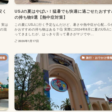
安く
USJの夏はやばい！猛暑でも快適に過ごせたおすす
の持ち物9選【熱中症対策】
 実は
この夏にUSJに行く予定なんだけど、暑さや熱中症が心配…💦
どの混
かおすすめの持ち物はある？🤔 実際に2024年8月に夏のUSJ
ってきましたが、はっきり言って暑さがマジでや...
2026年1月17日
情報
旅行・おでかけ情