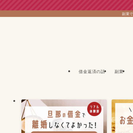
副業で
借金返済の話
副業