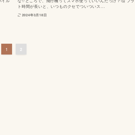
バイル
な✨ところで、飛行機ってスマホ使っていいんだっけ？🤔 フラ
ト時間が長いと、いつものクセでついついス...
2024年3月18日
1
2