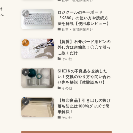
外
ロジクールのキーボード
どん
『K380』の使い方や接続方
法を解説【使用感レビュー】
仕事・在宅副業向け
【賃貸】石膏ボード用ピンの
外し方は超簡単！〇〇で引っ
こ抜くだけ
その他
SHEINの不良品を交換した
い！交換のやり方や問い合わ
せ先を解説【体験談あり】
その他
【無印良品】引き出しの抜け
落ち防止は100均グッズで簡
単解決！
その他