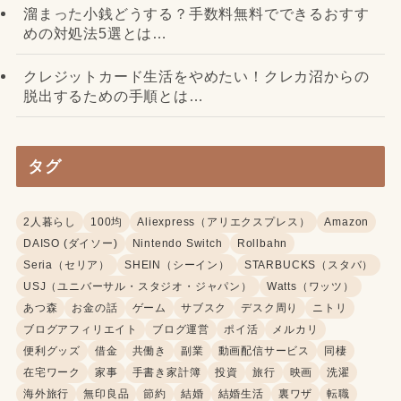
溜まった小銭どうする？手数料無料でできるおすす
めの対処法5選とは…
クレジットカード生活をやめたい！クレカ沼からの
脱出するための手順とは…
タグ
2人暮らし
100均
Aliexpress（アリエクスプレス）
Amazon
DAISO (ダイソー)
Nintendo Switch
Rollbahn
Seria（セリア）
SHEIN（シーイン）
STARBUCKS（スタバ）
USJ（ユニバーサル・スタジオ・ジャパン）
Watts（ワッツ）
あつ森
お金の話
ゲーム
サブスク
デスク周り
ニトリ
ブログアフィリエイト
ブログ運営
ポイ活
メルカリ
便利グッズ
借金
共働き
副業
動画配信サービス
同棲
在宅ワーク
家事
手書き家計簿
投資
旅行
映画
洗濯
海外旅行
無印良品
節約
結婚
結婚生活
裏ワザ
転職