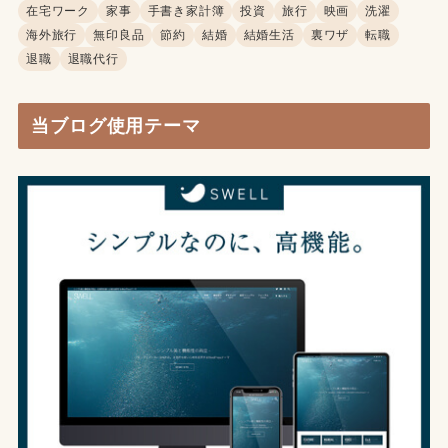
在宅ワーク
家事
手書き家計簿
投資
旅行
映画
洗濯
海外旅行
無印良品
節約
結婚
結婚生活
裏ワザ
転職
退職
退職代行
当ブログ使用テーマ