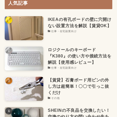
人気記事
IKEAの有孔ボードの壁に穴開け
ない設置方法を解説【賃貸OK】
仕事・在宅副業向け
ロジクールのキーボード
『K380』の使い方や接続方法を
解説【使用感レビュー】
仕事・在宅副業向け
【賃貸】石膏ボード用ピンの外
し方は超簡単！〇〇で引っこ抜
くだけ
その他
SHEINの不良品を交換したい！
交換のやり方や問い合わせ先を