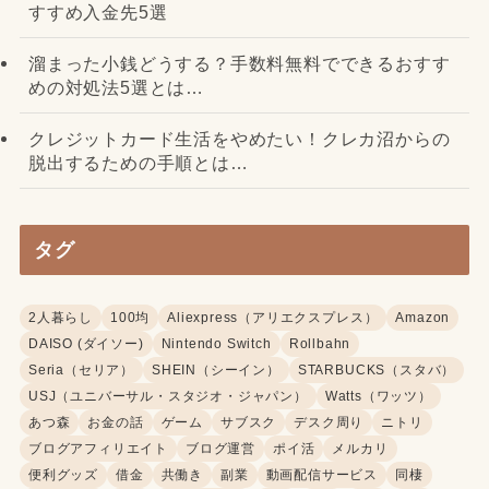
すすめ入金先5選
溜まった小銭どうする？手数料無料でできるおすす
めの対処法5選とは…
クレジットカード生活をやめたい！クレカ沼からの
脱出するための手順とは…
タグ
2人暮らし
100均
Aliexpress（アリエクスプレス）
Amazon
DAISO (ダイソー)
Nintendo Switch
Rollbahn
Seria（セリア）
SHEIN（シーイン）
STARBUCKS（スタバ）
USJ（ユニバーサル・スタジオ・ジャパン）
Watts（ワッツ）
あつ森
お金の話
ゲーム
サブスク
デスク周り
ニトリ
ブログアフィリエイト
ブログ運営
ポイ活
メルカリ
便利グッズ
借金
共働き
副業
動画配信サービス
同棲