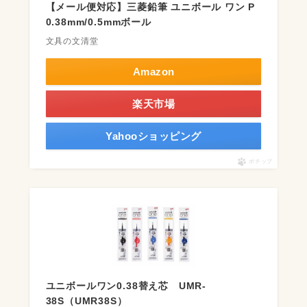
【メール便対応】三菱鉛筆 ユニボール ワン P
0.38mm/0.5mmボール
文具の文清堂
Amazon
楽天市場
Yahooショッピング
ポチップ
ユニボールワン0.38替え芯 UMR-
38S（UMR38S）