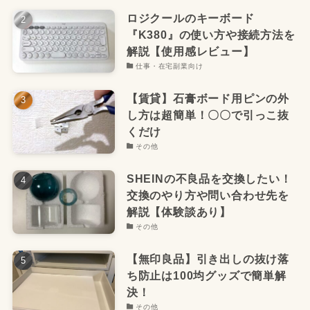
ロジクールのキーボード
『K380』の使い方や接続方法を
解説【使用感レビュー】
仕事・在宅副業向け
【賃貸】石膏ボード用ピンの外
し方は超簡単！〇〇で引っこ抜
くだけ
その他
SHEINの不良品を交換したい！
交換のやり方や問い合わせ先を
解説【体験談あり】
その他
【無印良品】引き出しの抜け落
ち防止は100均グッズで簡単解
決！
その他