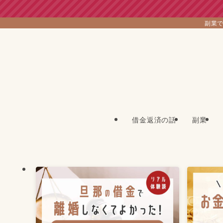
副業で
借金返済の話
副業