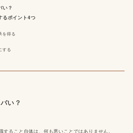
バい？
するポイント4つ
承を得る
にする
ヤバい？
退職すること自体は、何も悪いことではありません。