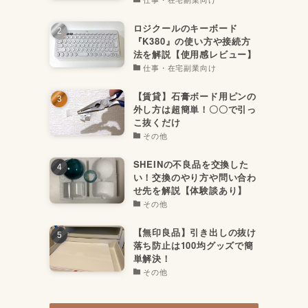
ロジクールのキーボード
『K380』の使い方や接続方
法を解説【使用感レビュー】
仕事・在宅副業向け
【賃貸】石膏ボード用ピンの
外し方は超簡単！〇〇で引っ
こ抜くだけ
その他
SHEINの不良品を交換した
い！交換のやり方や問い合わ
せ先を解説【体験談あり】
その他
【無印良品】引き出しの抜け
落ち防止は100均グッズで簡
単解決！
その他