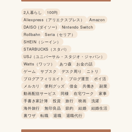
2人暮らし
100均
Aliexpress（アリエクスプレス）
Amazon
DAISO (ダイソー)
Nintendo Switch
Rollbahn
Seria（セリア）
SHEIN（シーイン）
STARBUCKS（スタバ）
USJ（ユニバーサル・スタジオ・ジャパン）
Watts（ワッツ）
あつ森
お金の話
ゲーム
サブスク
デスク周り
ニトリ
ブログアフィリエイト
ブログ運営
ポイ活
メルカリ
便利グッズ
借金
共働き
副業
動画配信サービス
同棲
在宅ワーク
家事
手書き家計簿
投資
旅行
映画
洗濯
海外旅行
無印良品
節約
結婚
結婚生活
裏ワザ
転職
退職
退職代行