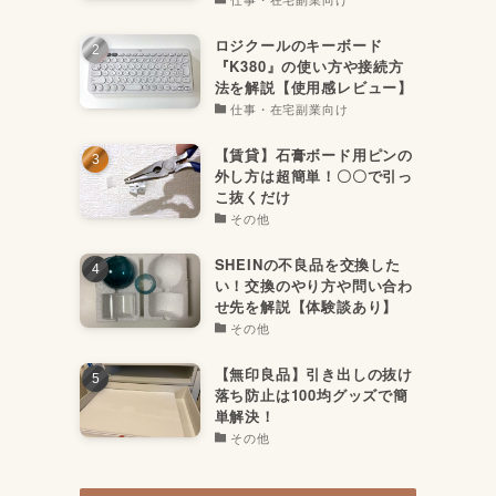
ロジクールのキーボード
『K380』の使い方や接続方
法を解説【使用感レビュー】
仕事・在宅副業向け
【賃貸】石膏ボード用ピンの
外し方は超簡単！〇〇で引っ
こ抜くだけ
その他
SHEINの不良品を交換した
い！交換のやり方や問い合わ
せ先を解説【体験談あり】
その他
【無印良品】引き出しの抜け
落ち防止は100均グッズで簡
単解決！
その他