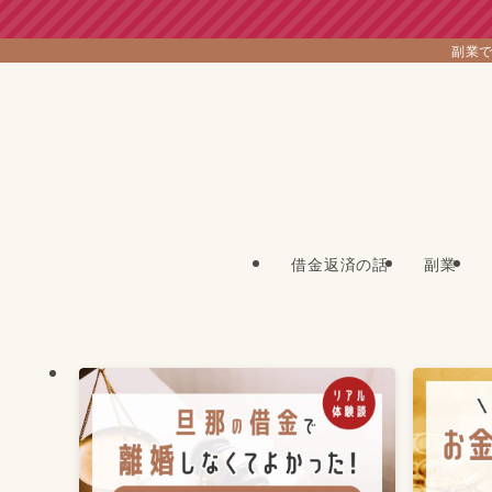
副業で
借金返済の話
副業