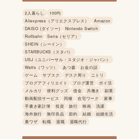
2人暮らし
100均
Aliexpress（アリエクスプレス）
Amazon
DAISO (ダイソー)
Nintendo Switch
Rollbahn
Seria（セリア）
SHEIN（シーイン）
STARBUCKS（スタバ）
USJ（ユニバーサル・スタジオ・ジャパン）
Watts（ワッツ）
あつ森
お金の話
ゲーム
サブスク
デスク周り
ニトリ
ブログアフィリエイト
ブログ運営
ポイ活
メルカリ
便利グッズ
借金
共働き
副業
動画配信サービス
同棲
在宅ワーク
家事
手書き家計簿
投資
旅行
映画
洗濯
海外旅行
無印良品
節約
結婚
結婚生活
裏ワザ
転職
退職
退職代行