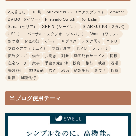
2人暮らし
100均
Aliexpress（アリエクスプレス）
Amazon
DAISO (ダイソー)
Nintendo Switch
Rollbahn
Seria（セリア）
SHEIN（シーイン）
STARBUCKS（スタバ）
USJ（ユニバーサル・スタジオ・ジャパン）
Watts（ワッツ）
あつ森
お金の話
ゲーム
サブスク
デスク周り
ニトリ
ブログアフィリエイト
ブログ運営
ポイ活
メルカリ
便利グッズ
借金
共働き
副業
動画配信サービス
同棲
在宅ワーク
家事
手書き家計簿
投資
旅行
映画
洗濯
海外旅行
無印良品
節約
結婚
結婚生活
裏ワザ
転職
退職
退職代行
当ブログ使用テーマ