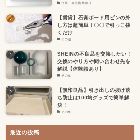
仕事・在宅副業向け
【賃貸】石膏ボード用ピンの外
し方は超簡単！〇〇で引っこ抜
くだけ
その他
SHEINの不良品を交換したい！
交換のやり方や問い合わせ先を
解説【体験談あり】
その他
【無印良品】引き出しの抜け落
ち防止は100均グッズで簡単解
決！
その他
最近の投稿