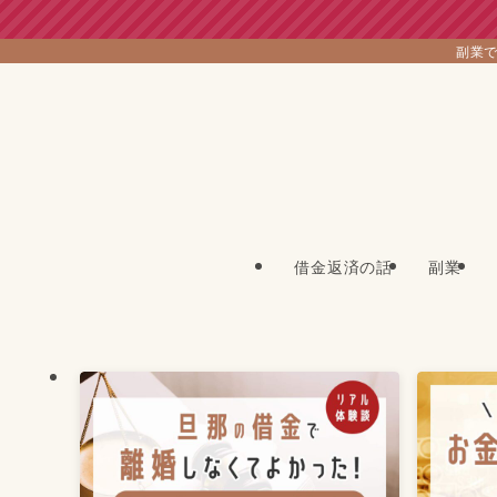
副業で
借金返済の話
副業