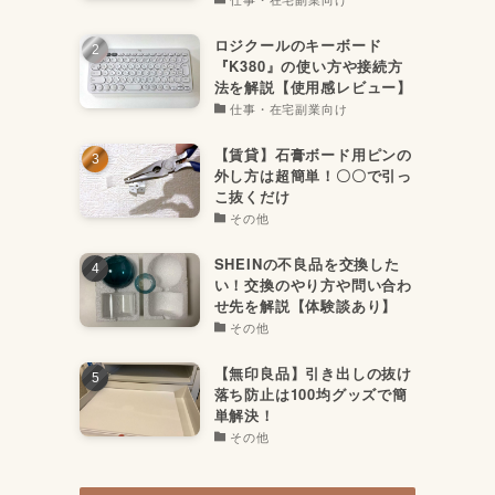
ロジクールのキーボード
『K380』の使い方や接続方
法を解説【使用感レビュー】
仕事・在宅副業向け
【賃貸】石膏ボード用ピンの
外し方は超簡単！〇〇で引っ
こ抜くだけ
その他
SHEINの不良品を交換した
い！交換のやり方や問い合わ
せ先を解説【体験談あり】
その他
【無印良品】引き出しの抜け
落ち防止は100均グッズで簡
単解決！
その他