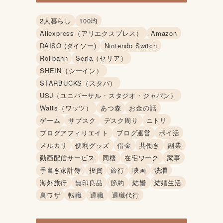
2人暮らし
100均
Aliexpress（アリエクスプレス）
Amazon
DAISO (ダイソー)
Nintendo Switch
Rollbahn
Seria（セリア）
SHEIN（シーイン）
STARBUCKS（スタバ）
USJ（ユニバーサル・スタジオ・ジャパン）
Watts（ワッツ）
あつ森
お金の話
ゲーム
サブスク
デスク周り
ニトリ
ブログアフィリエイト
ブログ運営
ポイ活
メルカリ
便利グッズ
借金
共働き
副業
動画配信サービス
同棲
在宅ワーク
家事
手書き家計簿
投資
旅行
映画
洗濯
海外旅行
無印良品
節約
結婚
結婚生活
裏ワザ
転職
退職
退職代行