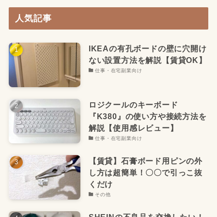
人気記事
IKEAの有孔ボードの壁に穴開け
ない設置方法を解説【賃貸OK】
仕事・在宅副業向け
ロジクールのキーボード
『K380』の使い方や接続方法を
解説【使用感レビュー】
仕事・在宅副業向け
【賃貸】石膏ボード用ピンの外
し方は超簡単！〇〇で引っこ抜
くだけ
その他