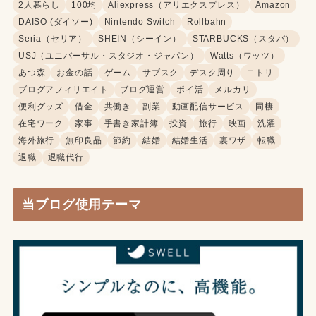
2人暮らし
100均
Aliexpress（アリエクスプレス）
Amazon
DAISO (ダイソー)
Nintendo Switch
Rollbahn
Seria（セリア）
SHEIN（シーイン）
STARBUCKS（スタバ）
USJ（ユニバーサル・スタジオ・ジャパン）
Watts（ワッツ）
あつ森
お金の話
ゲーム
サブスク
デスク周り
ニトリ
ブログアフィリエイト
ブログ運営
ポイ活
メルカリ
便利グッズ
借金
共働き
副業
動画配信サービス
同棲
在宅ワーク
家事
手書き家計簿
投資
旅行
映画
洗濯
海外旅行
無印良品
節約
結婚
結婚生活
裏ワザ
転職
退職
退職代行
当ブログ使用テーマ