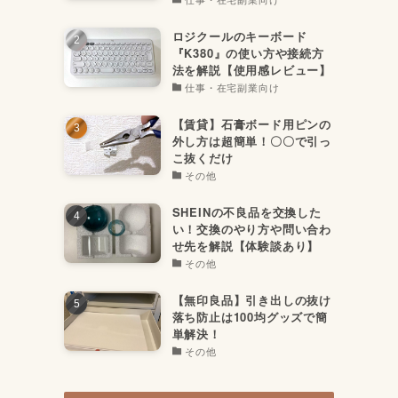
ロジクールのキーボード
『K380』の使い方や接続方
法を解説【使用感レビュー】
仕事・在宅副業向け
【賃貸】石膏ボード用ピンの
外し方は超簡単！〇〇で引っ
こ抜くだけ
その他
SHEINの不良品を交換した
い！交換のやり方や問い合わ
せ先を解説【体験談あり】
その他
【無印良品】引き出しの抜け
落ち防止は100均グッズで簡
単解決！
その他