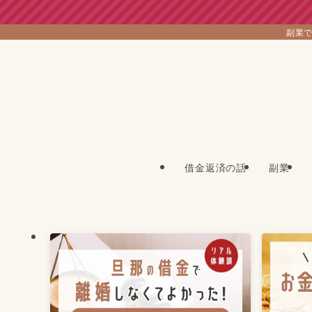
副業で
借金返済の話
副業