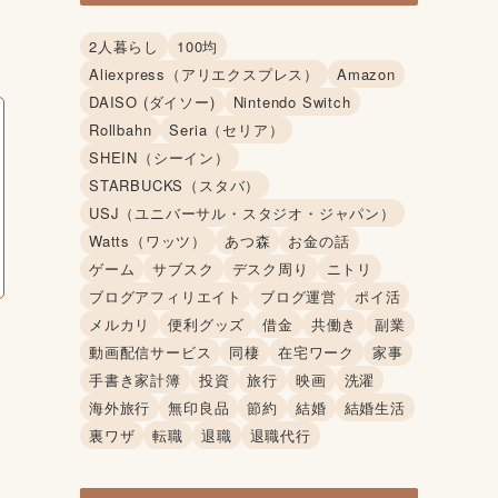
2人暮らし
100均
Aliexpress（アリエクスプレス）
Amazon
DAISO (ダイソー)
Nintendo Switch
Rollbahn
Seria（セリア）
SHEIN（シーイン）
STARBUCKS（スタバ）
USJ（ユニバーサル・スタジオ・ジャパン）
Watts（ワッツ）
あつ森
お金の話
ゲーム
サブスク
デスク周り
ニトリ
ブログアフィリエイト
ブログ運営
ポイ活
メルカリ
便利グッズ
借金
共働き
副業
動画配信サービス
同棲
在宅ワーク
家事
手書き家計簿
投資
旅行
映画
洗濯
海外旅行
無印良品
節約
結婚
結婚生活
裏ワザ
転職
退職
退職代行