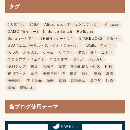
タグ
2人暮らし
100均
Aliexpress（アリエクスプレス）
Amazon
DAISO (ダイソー)
Nintendo Switch
Rollbahn
Seria（セリア）
SHEIN（シーイン）
STARBUCKS（スタバ）
USJ（ユニバーサル・スタジオ・ジャパン）
Watts（ワッツ）
あつ森
お金の話
ゲーム
サブスク
デスク周り
ニトリ
ブログアフィリエイト
ブログ運営
ポイ活
メルカリ
便利グッズ
借金
共働き
副業
動画配信サービス
同棲
在宅ワーク
家事
手書き家計簿
投資
旅行
映画
洗濯
海外旅行
無印良品
節約
結婚
結婚生活
裏ワザ
転職
退職
退職代行
当ブログ使用テーマ