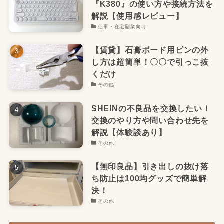
『K380』の使い方や接続方法を
解説【使用感レビュー】
仕事・在宅副業向け
【賃貸】石膏ボード用ピンの外
し方は超簡単！〇〇で引っこ抜
くだけ
その他
SHEINの不良品を交換したい！
交換のやり方や問い合わせ先を
解説【体験談あり】
その他
【無印良品】引き出しの抜け落
ち防止は100均グッズで簡単解
決！
その他