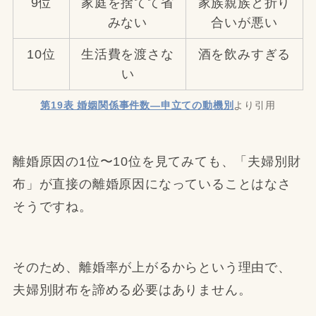
9位
家庭を捨てて省
家族親族と折り
みない
合いが悪い
10位
生活費を渡さな
酒を飲みすぎる
い
第19表 婚姻関係事件数―申立ての動機別
より引用
離婚原因の1位〜10位を見てみても、「夫婦別財
布」が直接の離婚原因になっていることはなさ
そうですね。
そのため、離婚率が上がるからという理由で、
夫婦別財布を諦める必要はありません。