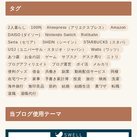
タグ
2人暮らし
100均
Aliexpress（アリエクスプレス）
Amazon
DAISO (ダイソー)
Nintendo Switch
Rollbahn
Seria（セリア）
SHEIN（シーイン）
STARBUCKS（スタバ）
USJ（ユニバーサル・スタジオ・ジャパン）
Watts（ワッツ）
あつ森
お金の話
ゲーム
サブスク
デスク周り
ニトリ
ブログアフィリエイト
ブログ運営
ポイ活
メルカリ
便利グッズ
借金
共働き
副業
動画配信サービス
同棲
在宅ワーク
家事
手書き家計簿
投資
旅行
映画
洗濯
海外旅行
無印良品
節約
結婚
結婚生活
裏ワザ
転職
退職
退職代行
当ブログ使用テーマ