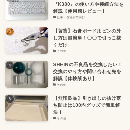
『K380』の使い方や接続方法を
解説【使用感レビュー】
仕事・在宅副業向け
【賃貸】石膏ボード用ピンの外
し方は超簡単！〇〇で引っこ抜
くだけ
その他
SHEINの不良品を交換したい！
交換のやり方や問い合わせ先を
解説【体験談あり】
その他
【無印良品】引き出しの抜け落
ち防止は100均グッズで簡単解
決！
その他