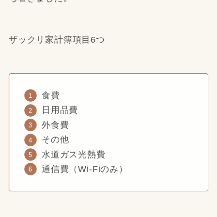
ザックリ家計簿項目6つ
食費
日用品費
外食費
その他
水道ガス光熱費
通信費（Wi-Fiのみ）